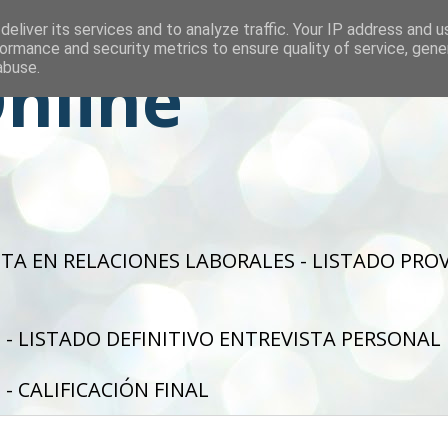
eliver its services and to analyze traffic. Your IP address and 
ormance and security metrics to ensure quality of service, gen
nline
abuse.
STA EN RELACIONES LABORALES - LISTADO PRO
 - LISTADO DEFINITIVO ENTREVISTA PERSONAL
- CALIFICACIÓN FINAL